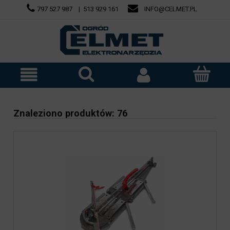
797 527 987
|
513 929 161
INFO@CELMET.PL
Znaleziono produktów: 76