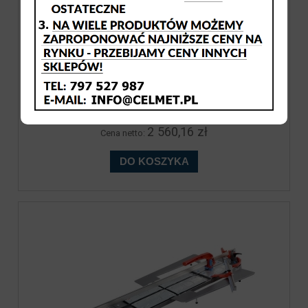
Maszyna do cięcia płytek MONTOLIT
Masterpiuma 125P3
3 149,00 zł
2 560,16 zł
Cena netto:
DO KOSZYKA