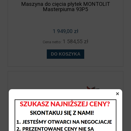
Maszyna do cięcia płytek MONTOLIT
Masterpiuma 93P5
1 949,00 zł
1 584,55 zł
Cena netto:
DO KOSZYKA
×