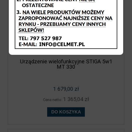
Urządzenie wielofunkcyjne STIGA 5w1
MT 330
1 679,00 zł
1 365,04 zł
Cena netto:
DO KOSZYKA