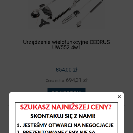
Urządzenie wielofunkcyjne CEDRUS
UW552 4w1
854,00 zł
694,31 zł
Cena netto:
DO KOSZYKA
×