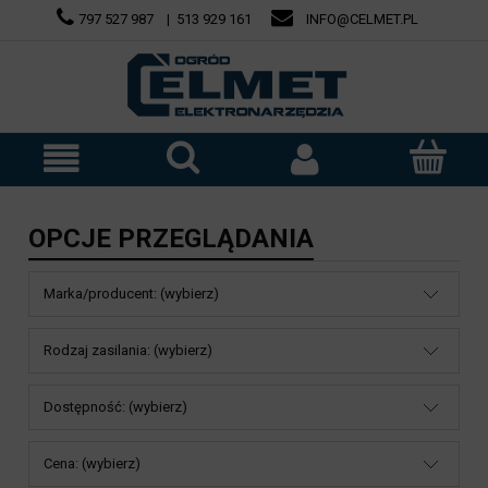
797 527 987
|
513 929 161
INFO@CELMET.PL
OPCJE PRZEGLĄDANIA
Marka/producent: (wybierz)
Rodzaj zasilania: (wybierz)
Dostępność: (wybierz)
Cena: (wybierz)