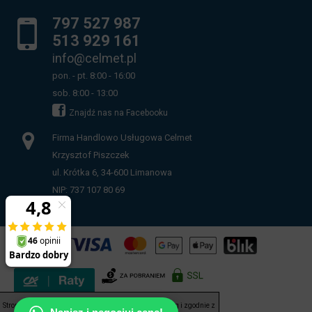
797 527 987
513 929 161
info@celmet.pl
pon. - pt. 8:00 - 16:00
sob. 8:00 - 13:00
Znajdź nas na Facebooku
Firma Handlowo Usługowa Celmet
Krzysztof Piszczek
ul. Krótka 6, 34-600 Limanowa
NIP: 737 107 80 69
Strona korzysta z plików cookies w celu realizacji usług i zgodnie z