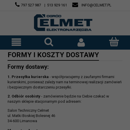
797 527 987
|
513 929 161
INFO@CELMET.PL
FORMY I KOSZTY DOSTAWY
Formy dostawy:
1. Przesyłka kurierska
- współpracujemy z zaufanymi firmami
kurierskimi, ponieważ zależy nam na terminowej realizacji zamówień
i bezpiecznym dostarczeniu przesyłki.
2. Odbiór osobisty
- zamówienie będzie na Ciebie czekać w
naszym sklepie stacjonarnym pod adresem:
Salon Techniczny Celmet
ul. Matki Boskiej Bolesnej 46
34-600 Limanowa