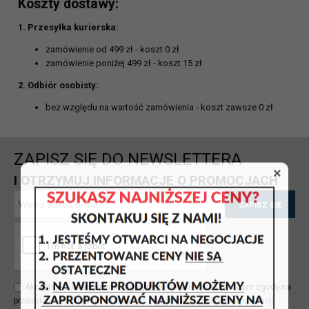
Koszty dostawy:
1. Przesyłka kurierska:
zamówienie od 499 zł - koszt 0 zł
zamówienie poniżej 499 zł - koszt 15 zł
2. Odbiór osobisty:
bez względu na wartość zamówienia - koszt zawsze 0 zł
ZAPISZ SIĘ DO NEWSLETTERA
×
I OTRZYMUJ INFORMACJE O PROMOCJACH
ZAPISZ SIĘ
Akceptuję postanowienia
regulaminu
newslettera i wyrażam zgodę na
przesyłanie informacji handlowych za pomocą środków komunikacji