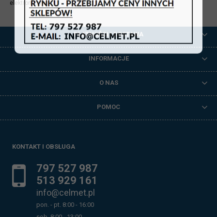
elektronicznej.
PŁATNOŚCI I DOSTAWA
INFORMACJE
O NAS
POMOC
KONTAKT I OBSŁUGA
797 527 987
513 929 161
info@celmet.pl
pon. - pt. 8:00 - 16:00
sob. 8:00 - 13:00