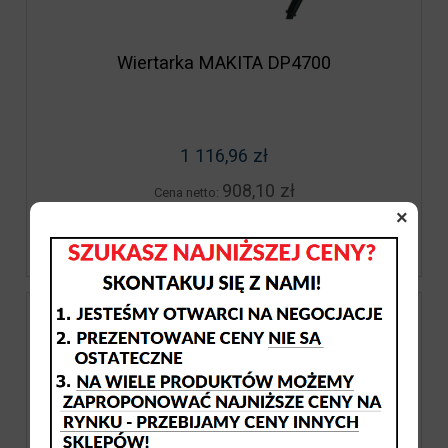
Wiertarka MAKITA DP4700
1 116,96 zł
908,10 zł
Cena netto:
×
DO KOSZYKA