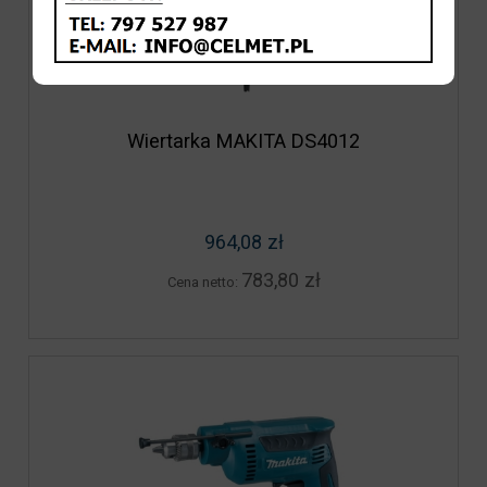
Wiertarka MAKITA DS4012
964,08 zł
783,80 zł
Cena netto: