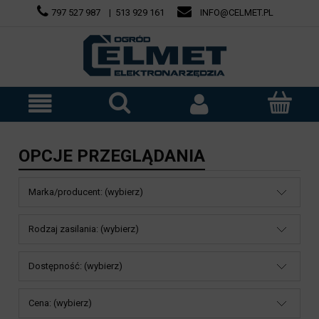
797 527 987
|
513 929 161
INFO@CELMET.PL
OPCJE PRZEGLĄDANIA
Marka/producent: (wybierz)
Rodzaj zasilania: (wybierz)
Dostępność: (wybierz)
Cena: (wybierz)