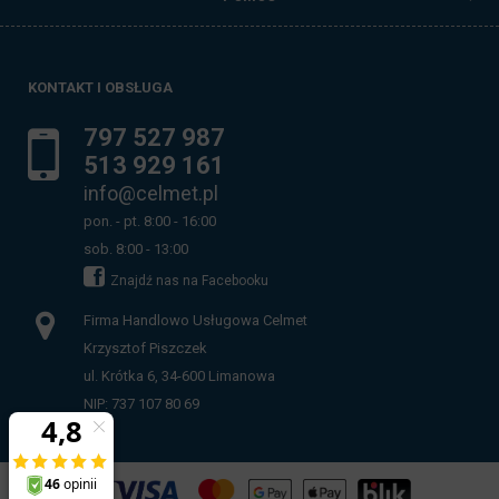
KONTAKT I OBSŁUGA
797 527 987
513 929 161
info@celmet.pl
pon. - pt. 8:00 - 16:00
sob. 8:00 - 13:00
Znajdź nas na Facebooku
Firma Handlowo Usługowa Celmet
Krzysztof Piszczek
ul. Krótka 6, 34-600 Limanowa
NIP: 737 107 80 69