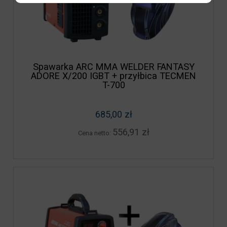
Spawarka ARC MMA WELDER FANTASY
ADORE X/200 IGBT + przyłbica TECMEN
T-700
685,00 zł
556,91 zł
Cena netto: