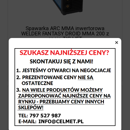
Spawarka ARC MMA inwertorowa
WELDER FANTASY DROID MMA 200 z
opcją TIG LIFT
×
949,00 zł
771,54 zł
Cena netto: