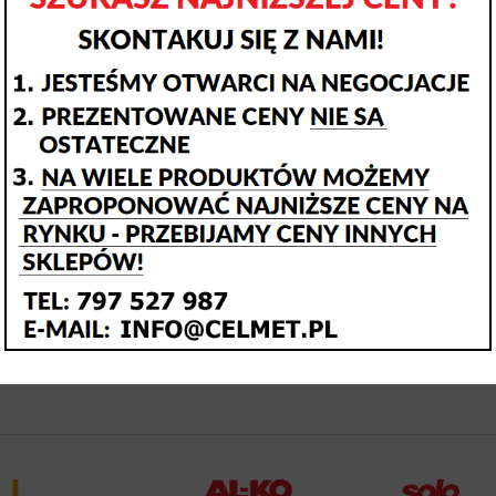
na do cięcia płytek
Traktor ogrodowy Solo by AL-
T Masterpiuma 131P5
T22-103.3 HD-A V2
2 939,00 zł
14 249,00 zł
DO KOSZYKA
DO KOSZYKA