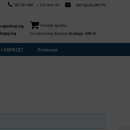
797 527 987
|
513 929 161
INFO@CELMET.PL
Koszyk:
(pusty)
rejestruj się
loguj się
Do darmowej dostawy
brakuje: 499 zł
 I OSPRZĘT
Promocje