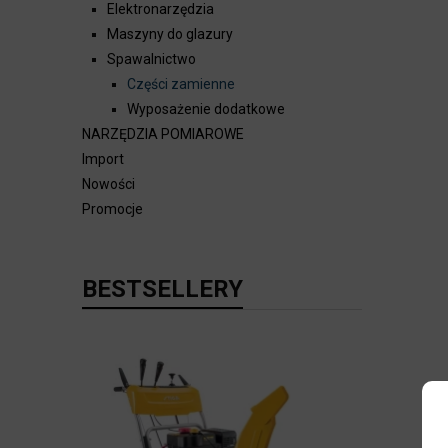
Elektronarzędzia
Maszyny do glazury
Spawalnictwo
Części zamienne
Wyposażenie dodatkowe
NARZĘDZIA POMIAROWE
Import
Nowości
Promocje
BESTSELLERY