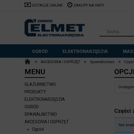
DOTACJE UNIJNE
ZAKUPY NA RATY
OGRÓD
ELEKTRONARZĘDZIA
MAS
»
»
»
AKCESORIA I OSPRZĘT
Spawalnictwo
Częśc
Sklepy stacjonarne
MENU
OPCJ
GLAZURNICTWO
Dostępno
PRODUKTY
ELEKTRONARZĘDZIA
OGRÓD
Części
SPAWALNICTWO
AKCESORIA I OSPRZĘT
Nie znal
Ogród