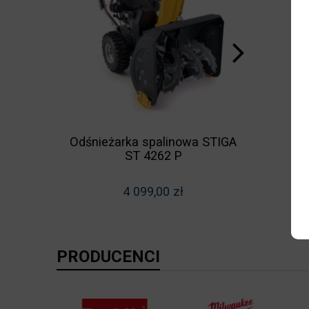
Maszy
Odśnieżarka spalinowa STIGA
MONTOLI
ST 4262 P
4 099,00 zł
PRODUCENCI