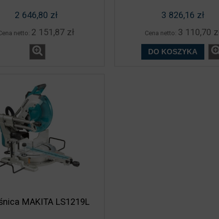
2 646,80 zł
3 826,16 zł
na do cięcia płytek
Traktor ogrodowy Solo by AL-
2 151,87 zł
3 110,70 z
T Masterpiuma 131P5
T22-103.3 HD-A V2
Cena netto:
Cena netto:
DO KOSZYKA
2 939,00 zł
14 249,00 zł
DO KOSZYKA
DO KOSZYKA
śnica MAKITA LS1219L