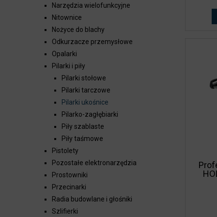
Narzędzia wielofunkcyjne
Nitownice
Nożyce do blachy
Odkurzacze przemysłowe
Opalarki
Pilarki i piły
Pilarki stołowe
Pilarki tarczowe
Pilarki ukośnice
Pilarko-zagłębiarki
Piły szablaste
Piły taśmowe
Pistolety
Pozostałe elektronarzędzia
Prof
HO
Prostowniki
Przecinarki
Radia budowlane i głośniki
Szlifierki