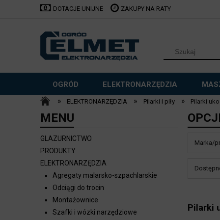
DOTACJE UNIJNE
ZAKUPY NA RATY
OGRÓD
ELEKTRONARZĘDZIA
MAS
»
»
»
ELEKTRONARZĘDZIA
Pilarki i piły
Pilarki uk
Sklepy stacjonarne
MENU
OPCJ
GLAZURNICTWO
Marka/pr
PRODUKTY
ELEKTRONARZĘDZIA
Dostępno
Agregaty malarsko-szpachlarskie
Odciągi do trocin
Montażownice
Pilarki
Szafki i wózki narzędziowe