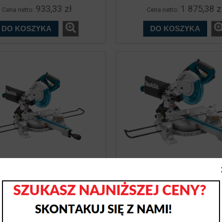
933,33 zł
1 875,38 z
Cena netto:
Cena netto:
DO KOSZYKA
DO KOSZYKA
nica MAKITA LS0815FL
Ukośnica MAKITA LS08