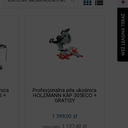
SORTUJ WG:
NAZWA PRODUKTU A-Z
WEŹ LEASING TERAZ
nica
Profesjonalna piła ukośnica
S +
HOLZMANN KAP 305ECO +
GRATISY
1 399,00 zł
1 137,40 zł
Cena netto: