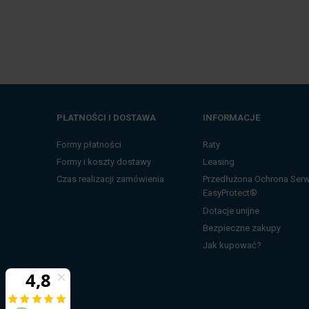
PŁATNOŚCI I DOSTAWA
INFORMACJE
Formy płatności
Raty
Formy i koszty dostawy
Leasing
Czas realizacji zamówienia
Przedłużona Ochrona Ser
EasyProtect®
Dotacje unijne
Bezpieczne zakupy
Jak kupować?