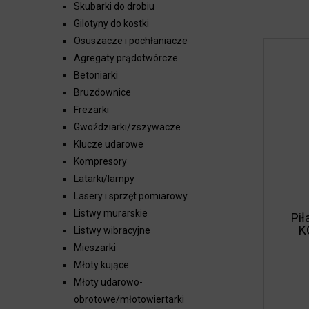
Skubarki do drobiu
Gilotyny do kostki
Osuszacze i pochłaniacze
Agregaty prądotwórcze
Betoniarki
Bruzdownice
Frezarki
Gwoździarki/zszywacze
Klucze udarowe
Kompresory
Latarki/lampy
Lasery i sprzęt pomiarowy
Listwy murarskie
Pił
K
Listwy wibracyjne
Mieszarki
Młoty kujące
Młoty udarowo-
obrotowe/młotowiertarki