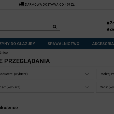
DARMOWA DOSTAWA OD 499 ZŁ
Za
Za
ZYNY DO GLAZURY
SPAWALNICTWO
AKCESORIA
ośnice
E PRZEGLĄDANIA
oducent: (wybierz)
Rodzaj za
ść: (wybierz)
Cena: (wy
 ukośnice