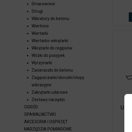
Smarownice
Strugi
Wibratory do betonu
Wiertnice
Wiertarki
Wiertarko-wkrętarki
Wkrętarki do regipsów
Wózki do posypek
Wyrzynarki
Zacieraczki do betonu
Zagęszczarki/skoczki/stopy
wibracyjne
Zakrętarki udarowe
Zestawy narzędzi
Ukoś
OGRÓD
SPAWALNICTWO
AKCESORIA I OSPRZĘT
NARZĘDZIA POMIAROWE