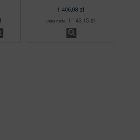
1 406,08 zł
KO
Autonomiczny robot koszący
Kosiarka ro
ł
1 143,15 zł
STIGA A 500
AGATHA 
Cena netto:
5 900,00 zł
5 299
DO KOSZYKA
DO KO