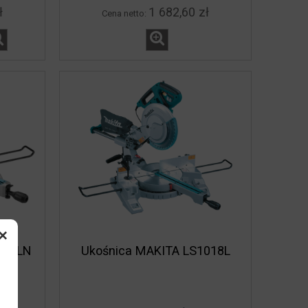
ł
1 682,60 zł
Cena netto:
×
15FLN
Ukośnica MAKITA LS1018L