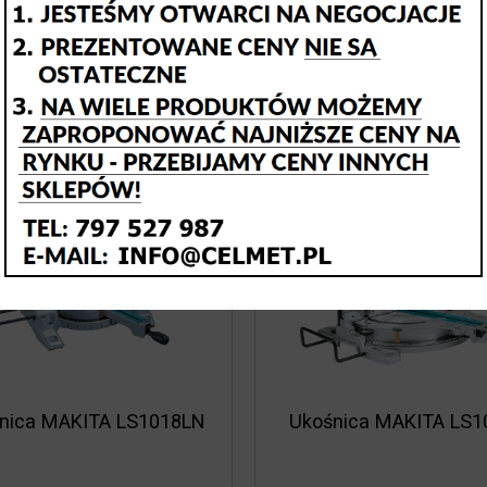
1 963,52 zł
2 162,16 zł
1 596,36 zł
1 757,85 z
Cena netto:
Cena netto:
nica MAKITA LS1018LN
Ukośnica MAKITA LS1