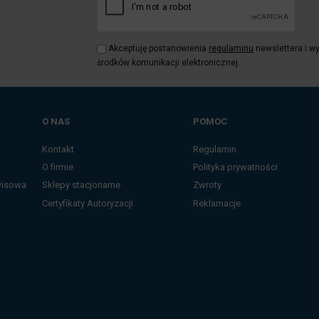
Akceptuję postanowienia
regulaminu
newslettera i w
środków komunikacji elektronicznej.
O NAS
POMOC
Kontakt
Regulamin
O firmie
Polityka prywatności
wisowa
Sklepy stacjonarne
Zwroty
Certyfikaty Autoryzacji
Reklamacje