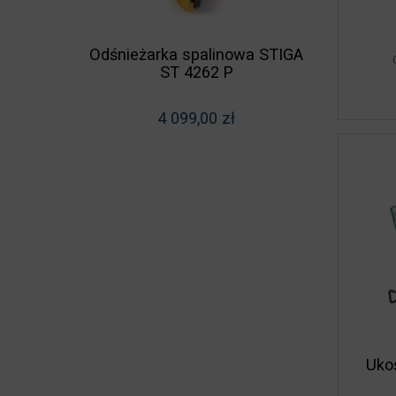
Maszy
Odśnieżarka spalinowa STIGA
MONTOLI
ST 4262 P
4 099,00 zł
Uko