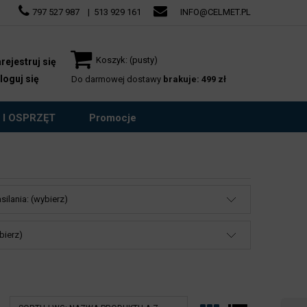
797 527 987
|
513 929 161
INFO@CELMET.PL
Koszyk:
(pusty)
rejestruj się
loguj się
Do darmowej dostawy
brakuje: 499 zł
 I OSPRZĘT
Promocje
silania: (wybierz)
bierz)