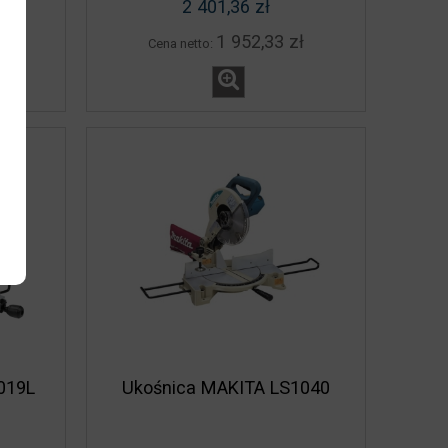
2 401,36 zł
ł
1 952,33 zł
Cena netto:
019L
Ukośnica MAKITA LS1040