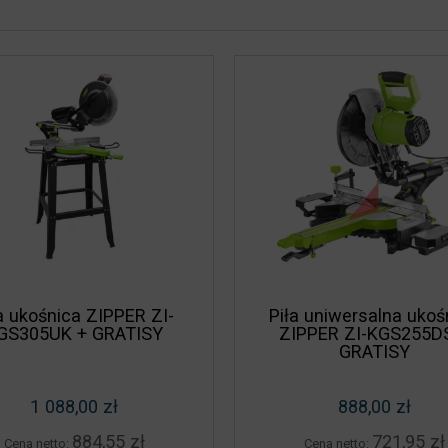
a ukośnica ZIPPER ZI-
Piła uniwersalna ukoś
GS305UK + GRATISY
ZIPPER ZI-KGS255D
GRATISY
1 088,00 zł
888,00 zł
884,55 zł
721,95 zł
Cena netto:
Cena netto: